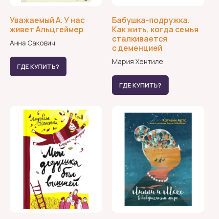
Уважаемый А. У нас
Бабушка-подружка.
живет Альцгеймер
Как жить, когда семья
сталкивается
>
Анна Сакович
Найти врача в своем городе
Найти врача в своем городе
с деменцией
Мария Хентиле
ГДЕ КУПИТЬ?
Задать вопрос специалисту
Задать вопрос специалисту
>
(юристу, соц работнику, медику)
(юристу, соц работнику, медику)
ГДЕ КУПИТЬ?
>
Поддержать фонд
Поддержать фонд