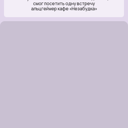
Публичная
оферта
Документы фонда
Политика
конфиденциальности
Разработка сайта
Greative