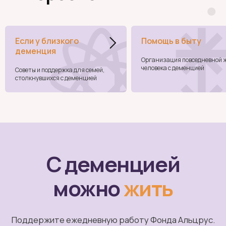
Если у близкого
Помощь в быту
деменция
Организация повседневной 
человека с деменцией
Советы и поддержка для семей,
столкнувшихся с деменцией
Получайте новости фонда, анонсы встреч
и полезную информацию
ПОДПИСАТЬСЯ
По всем вопросам
Почтовый адрес
115093, а/я 109
mail@alzrus.ru
Фонд Альцрус
О деменции
Ухаживающим