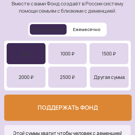
О деменции
Если у близкого деменция
Виды деменции
Помощь в быту
Диагноз и признаки
Навыки общения
Лечение деменции
Гигиена
Реабилитация
Безопасность
Профилактика деменции
Досуг
Исследования
Забота о себе
Юридические советы
Детям о деменции
Библиотека
Видеотека
Получить помощь
Если у меня деменция
Задать вопрос
специалисту
Группы поддержки для
О фонде
ухаживающих
Альцгеймер-кафе
Сотрудничество
«Незабудка»
Как мы помогаем
Обучение навыкам ухода
Программы фонда
Найти врача
Помочь фонду
Полезные ресурсы
Команда
О нас пишут
Для СМИ
Новости
Документы
Отчеты