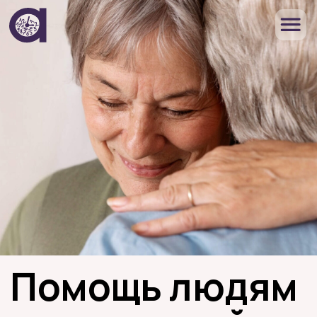
Помощь людям
с деменцией
и их семьям
Бесплатные консультации, психологическая помощь,
юридическая поддержка, мероприятия и семинары для
ухаживающих, а также для специалистов, работающих
с людьми старшего возраста