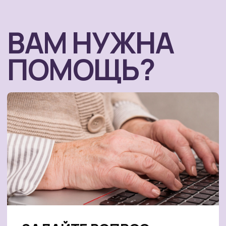
ПРИХОДИТЕ
НА ПОДДЕРЖИВАЮЩИЕ
ВСТРЕЧИ
Сеть альцкафе «Незабудка» — ежемесячные
встречи для пожилых с деменцией и их близких
по всей стране: общение, танцы, песни,
мастер-классы и теплая атмосфера
ПОДРОБНЕЕ
ВСТУПАЙТЕ В ГРУППЫ
ПОДДЕРЖКИ