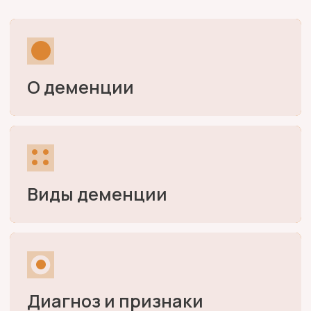
Диагноз и признаки
Диагноз и признаки
Лечение деменции
Лечение деменции
Реабилитация
Реабилитация
Профилактика деменции
Профилактика деменции