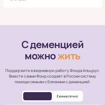
Альцгеймер-кафе
Сотрудничество
«Незабудка»
Как мы помогаем
Обучение навыкам ухода
Программы фонда
Найти врача
Помочь фонду
Полезные ресурсы
Команда
О нас пишут
Для СМИ
Новости
Документы
Отчеты
Публичная
оферта
Документы фонда
Политика
конфиденциальности
Разработка сайта
Greative