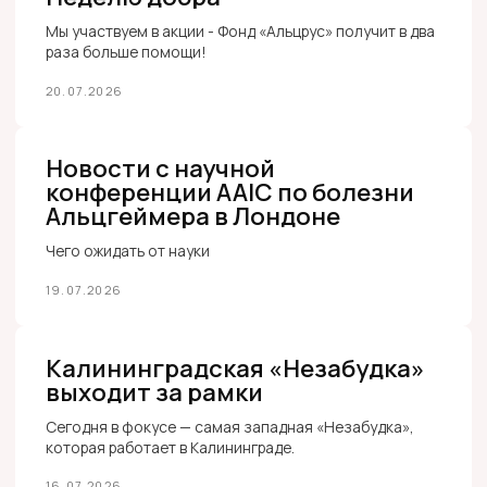
115093, а/я 109
mail@alzrus.ru
Фонд Альцрус
О деменции
Ухаживающим
О деменции
Если у близкого деменция
Виды деменции
Помощь в быту
Диагноз и признаки
Навыки общения
Лечение деменции
Гигиена
Реабилитация
Безопасность
Профилактика деменции
Досуг
Исследования
Забота о себе
Юридические советы
Детям о деменции
Библиотека
Видеотека
Получить помощь
Если у меня деменция
Задать вопрос
специалисту
Группы поддержки для
О фонде
ухаживающих