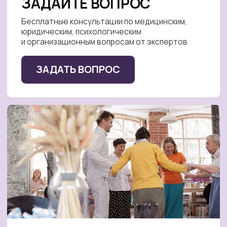
Организуем бесплатные очные встречи
в Москве и онлайн встречи для ухаживающих
со всей страны
ПОДРОБНЕЕ
НАУЧИТЕСЬ НАВЫКАМ
УХОДА
Бесплатный онлайн-курс, семинары и тренинги
для ухаживающих — получи практические навыки
и доступ к материалам для самостоятельного
изучения
ИЗУЧИТЬ