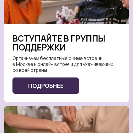
раза больше помощи!
20.07.2026
Новости с научной
конференции AAIC по болезни
Альцгеймера в Лондоне
Чего ожидать от науки
19.07.2026
Калининградская «Незабудка»
выходит за рамки
Сегодня в фокусе — самая западная «Незабудка»,
которая работает в Калининграде.
16.07.2026
С деменцией
можно
жить