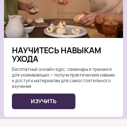
Поддержите ежедневную работу Фонда Альцрус.
Вместе с вами Фонд создаёт в России систему
помощи семьям с близкими с деменцией.
Единоразово
Ежемесячно
500 ₽
1000 ₽
1500 ₽
2000 ₽
2500 ₽
Другая сумма
ПОДДЕРЖАТЬ ФОНД
Этой суммы хватит чтобы человек с деменцией
смог посетить одну встречу
альцгеймер кафе «Незабудка»